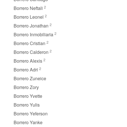
2
Borrero Neftali
2
Borrero Leonel
2
Borrero Jonathan
2
Borrero Inmobiliaria
2
Borrero Cristian
2
Borrero Calderon
2
Borrero Alexis
2
Borrero Adri
Borrero Zuneice
Borrero Zory
Borrero Yvette
Borrero Yulis
Borrero Yeferson
Borrero Yanke