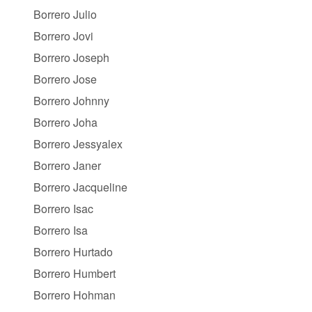
Borrero Julio
Borrero Jovi
Borrero Joseph
Borrero Jose
Borrero Johnny
Borrero Joha
Borrero Jessyalex
Borrero Janer
Borrero Jacqueline
Borrero Isac
Borrero Isa
Borrero Hurtado
Borrero Humbert
Borrero Hohman