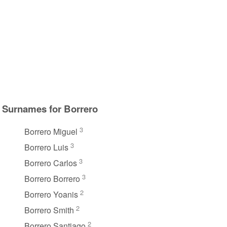
Surnames for Borrero
3
Borrero Miguel
3
Borrero Luis
3
Borrero Carlos
3
Borrero Borrero
2
Borrero Yoanis
2
Borrero Smith
2
Borrero Santiago