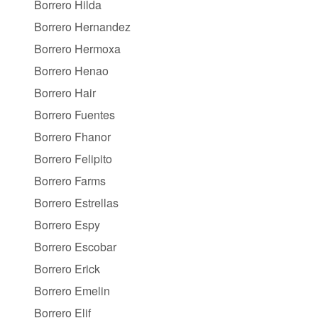
Borrero Hilda
Borrero Hernandez
Borrero Hermoxa
Borrero Henao
Borrero Hair
Borrero Fuentes
Borrero Fhanor
Borrero Felipito
Borrero Farms
Borrero Estrellas
Borrero Espy
Borrero Escobar
Borrero Erick
Borrero Emelin
Borrero Elif