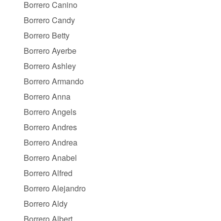
Borrero Canino
Borrero Candy
Borrero Betty
Borrero Ayerbe
Borrero Ashley
Borrero Armando
Borrero Anna
Borrero Angels
Borrero Andres
Borrero Andrea
Borrero Anabel
Borrero Alfred
Borrero Alejandro
Borrero Aldy
Borrero Albert