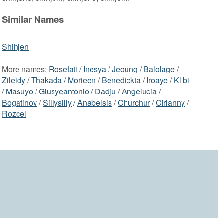
Similar Names
Shihjen
More names:
Rosefati
/
Inesya
/
Jeoung
/
Balolage
/
Zileidy
/
Thakada
/
Morieen
/
Benedickta
/
Iroaye
/
Klibi
/
Masuyo
/
Giusyeantonio
/
Dadju
/
Angelucia
/
Bogatinov
/
Sillysilly
/
Anabelsis
/
Churchur
/
Cirlanny
/
Rozcel