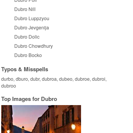
Dubro Nill
Dubro Luppzyou
Dubro Jevgenija
Dubro Dolic
Dubro Chowdhury
Dubro Bocko
Typos & Misspells
durbo, dburo, dubr, dubroa, dubeo, dubroe, dubroi,
dubroo
Top Images for Dubro