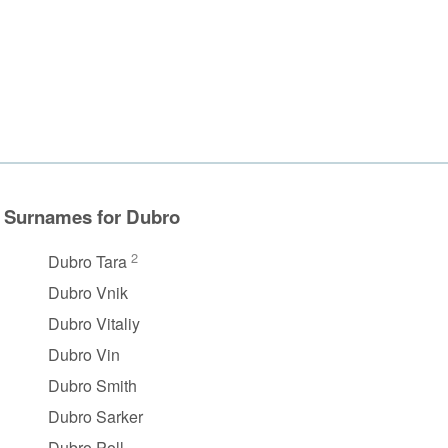
Surnames for Dubro
2
Dubro Tara
Dubro Vnik
Dubro Vitaliy
Dubro Vin
Dubro Smith
Dubro Sarker
Dubro Poll