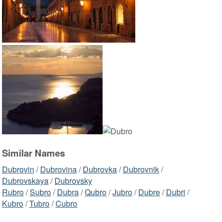
Similar Names
Dubrovin
/
Dubrovina
/
Dubrovka
/
Dubrovnik
/
Dubrovskaya
/
Dubrovsky
Rubro
/
Subro
/
Dubra
/
Qubro
/
Jubro
/
Dubre
/
Dubri
/
Kubro
/
Tubro
/
Cubro