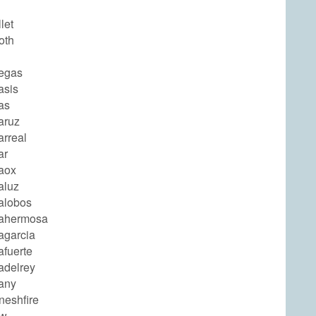
let
oth
legas
asis
as
aruz
arreal
ar
laox
aluz
alobos
lahermosa
agarcia
afuerte
adelrey
iany
neshfire
ew