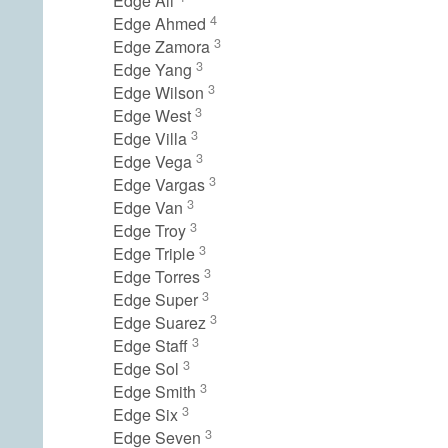
Edge Ali
4
Edge Ahmed
3
Edge Zamora
3
Edge Yang
3
Edge Wilson
3
Edge West
3
Edge Villa
3
Edge Vega
3
Edge Vargas
3
Edge Van
3
Edge Troy
3
Edge Triple
3
Edge Torres
3
Edge Super
3
Edge Suarez
3
Edge Staff
3
Edge Sol
3
Edge Smith
3
Edge Six
3
Edge Seven