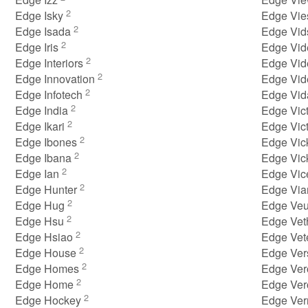
2
Edge Isky
Edge Vie
2
Edge Isada
Edge Vid
2
Edge Iris
Edge Vid
2
Edge Interiors
Edge Vid
2
Edge Innovation
Edge Vid
2
Edge Infotech
Edge Vid
2
Edge India
Edge Vic
2
Edge Ikari
Edge Vict
2
Edge Ibones
Edge Vic
2
Edge Ibana
Edge Vi
2
Edge Ian
Edge Vic
2
Edge Hunter
Edge Via
2
Edge Hug
Edge Veu
2
Edge Hsu
Edge Vet
2
Edge Hsiao
Edge Vet
2
Edge House
Edge Ver
2
Edge Homes
Edge Ver
2
Edge Home
Edge Ver
2
Edge Hockey
Edge Ver