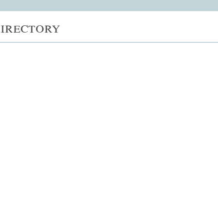
irectory