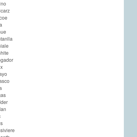
ino
icarz
coe
a
nue
tanlla
iale
hite
ngador
ix
ayo
asco
a
gas
der
dan
c
ys
siviere