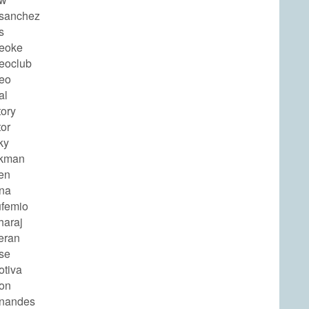
sanchez
s
eoke
eoclub
eo
al
tory
or
ky
ckman
en
na
femio
haraj
eran
se
otiva
on
nandes