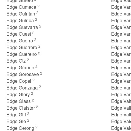
Edge Gurero
Edge Vas
2
Edge Gumaca
Edge Var
2
Edge Guiritan
Edge Var
2
Edge Guiriba
Edge Var
2
Edge Guevarra
Edge Van
2
Edge Guest
Edge Va
2
Edge Guerro
Edge Va
2
Edge Guerrero
Edge Van
2
Edge Guereiro
Edge Van
2
Edge Gtz
Edge Van
2
Edge Grande
Edge Va
2
Edge Gorosave
Edge Va
2
Edge Gopal
Edge Van
2
Edge Gonzaga
Edge Van
2
Edge Glory
Edge Va
2
Edge Glass
Edge Valt
2
Edge Glaister
Edge Val
2
Edge Giri
Edge Val
2
Edge Gie
Edge Val
2
Edge Gerong
Edge Val