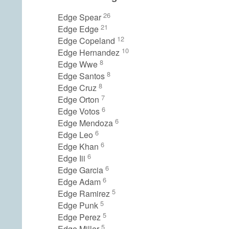
26
Edge Spear
21
Edge Edge
12
Edge Copeland
10
Edge Hernandez
8
Edge Wwe
8
Edge Santos
8
Edge Cruz
7
Edge Orton
6
Edge Votos
6
Edge Mendoza
6
Edge Leo
6
Edge Khan
6
Edge Iii
6
Edge Garcia
6
Edge Adam
5
Edge Ramirez
5
Edge Punk
5
Edge Perez
5
Edge Miller