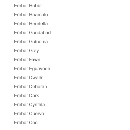
Erebor Hobbit
Erebor Hoamato
Erebor Henrietta
Erebor Gundabad
Erebor Guinoma
Erebor Gray
Erebor Fawn
Erebor Eguavoen
Erebor Dwalin
Erebor Deborah
Erebor Dark
Erebor Cynthia
Erebor Cuervo
Erebor Coc