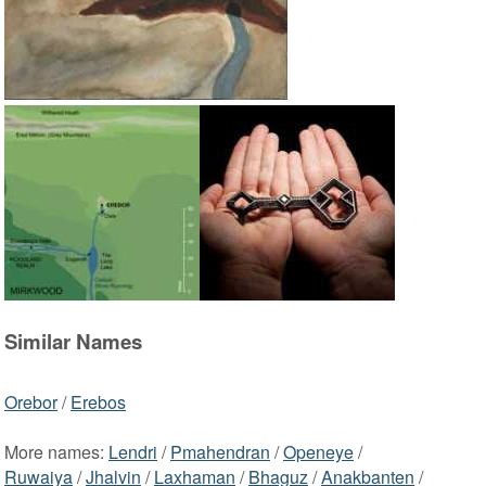
Similar Names
Orebor
/
Erebos
More names:
Lendri
/
Pmahendran
/
Openeye
/
Ruwaiya
/
Jhalvin
/
Laxhaman
/
Bhaguz
/
Anakbanten
/