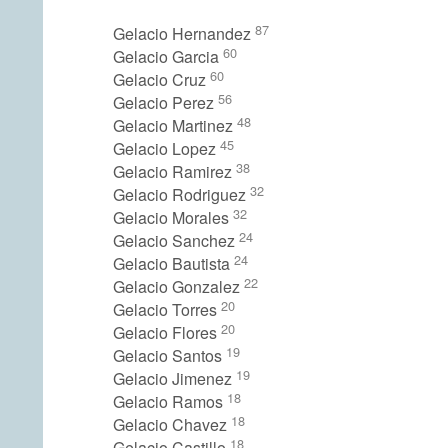
87
Gelacio Hernandez
60
Gelacio Garcia
60
Gelacio Cruz
56
Gelacio Perez
48
Gelacio Martinez
45
Gelacio Lopez
38
Gelacio Ramirez
32
Gelacio Rodriguez
32
Gelacio Morales
24
Gelacio Sanchez
24
Gelacio Bautista
22
Gelacio Gonzalez
20
Gelacio Torres
20
Gelacio Flores
19
Gelacio Santos
19
Gelacio Jimenez
18
Gelacio Ramos
18
Gelacio Chavez
18
Gelacio Castillo