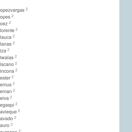
2
Lopezvargas
2
Lopes
2
Loez
2
lorente
2
Llauca
2
Llanas
2
Liza
2
Liwalas
2
Liscano
2
Lincona
2
Lester
2
 Lemus
2
 Leman
2
Leiva
2
Legaspi
2
Lavieque
2
Lavado
2
Lauro
2
Laureano