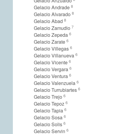
Gelacio Anzualdo
8
Gelacio Andrade
8
Gelacio Alvarado
8
Gelacio Abad
7
Gelacio Zamudio
6
Gelacio Zepeda
6
Gelacio Zarate
6
Gelacio Villegas
6
Gelacio Villanueva
6
Gelacio Vicente
6
Gelacio Vergara
6
Gelacio Ventura
6
Gelacio Valenzuela
6
Gelacio Turrubiartes
6
Gelacio Trejo
6
Gelacio Tepoz
6
Gelacio Tapia
6
Gelacio Sosa
6
Gelacio Solis
6
Gelacio Servin