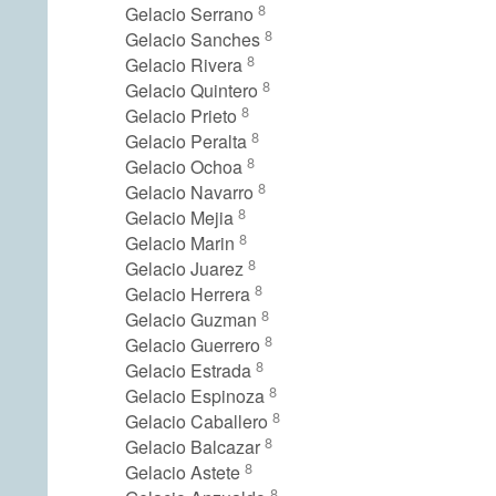
8
Gelacio Serrano
8
Gelacio Sanches
8
Gelacio Rivera
8
Gelacio Quintero
8
Gelacio Prieto
8
Gelacio Peralta
8
Gelacio Ochoa
8
Gelacio Navarro
8
Gelacio Mejia
8
Gelacio Marin
8
Gelacio Juarez
8
Gelacio Herrera
8
Gelacio Guzman
8
Gelacio Guerrero
8
Gelacio Estrada
8
Gelacio Espinoza
8
Gelacio Caballero
8
Gelacio Balcazar
8
Gelacio Astete
8