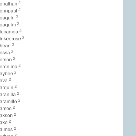
2
Jonathan
2
Johnpaul
2
Joaquin
2
Joaquim
2
Jiocamea
2
Jinkeerose
2
Jhean
2
Jessa
2
Jerson
2
Jeronimo
2
Jaybee
2
Java
2
Jarquin
2
aranilla
2
aramillo
2
James
2
Jakson
2
Jake
2
Jaimes
2