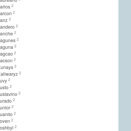
2
Larios
2
Larcon
2
Lanz
2
Landero
2
Lanche
2
Lagunes
2
Laguna
2
Lagcao
2
Lacson
2
Kunays
2
Kaliwaryz
2
Juvy
2
Justo
2
Justavino
2
Jurado
2
Junior
2
Juanito
2
Joven
2
Joshbyl