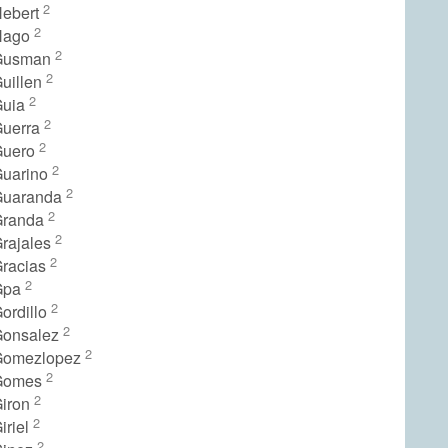
2
Hebert
2
Hago
2
 Gusman
2
Guillen
2
Guia
2
Guerra
2
Guero
2
Guarino
2
Guaranda
2
Granda
2
Grajales
2
Gracias
2
Gpa
2
ordillo
2
Gonsalez
2
Gomezlopez
2
 Gomes
2
Giron
2
iriel
2