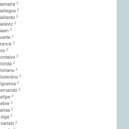
2
Gamarra
2
Gallegos
2
Gallardo
2
Galaviz
2
Gaen
2
Fuerte
2
France
2
Fox
2
Fontalvo
2
lorida
2
Floriano
2
lorentino
2
Figueroa
2
Fernando
2
Felipe
2
Febre
2
Farias
2
Exiga
2
varisto
2