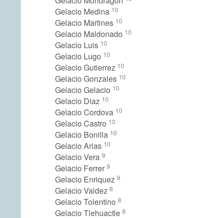
Gelacio Mondragon
10
Gelacio Medina
10
Gelacio Martines
10
Gelacio Maldonado
10
Gelacio Luis
10
Gelacio Lugo
10
Gelacio Gutierrez
10
Gelacio Gonzales
10
Gelacio Gelacio
10
Gelacio Diaz
10
Gelacio Cordova
10
Gelacio Castro
10
Gelacio Bonilla
10
Gelacio Arias
9
Gelacio Vera
9
Gelacio Ferrer
9
Gelacio Enriquez
8
Gelacio Valdez
8
Gelacio Tolentino
8
Gelacio Tlehuactle