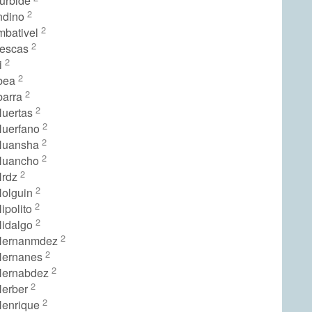
turbide
2
Indino
2
mbativel
2
lescas
2
i
2
Ibea
2
barra
2
Huertas
2
Huerfano
2
 Huansha
2
 Huancho
2
Hrdz
2
Holguin
2
ipolito
2
Hidalgo
2
 Hernanmdez
2
Hernanes
2
Hernabdez
2
Herber
2
Henrique