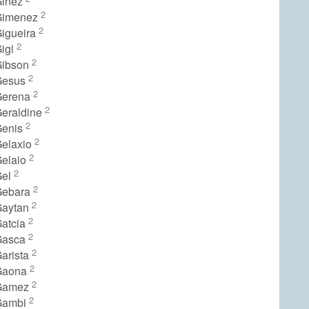
Ginez
2
Gimenez
2
Gigueira
2
Gigi
2
Gibson
2
Gesus
2
Gerena
2
Geraldine
2
Genis
2
Gelaxio
2
Gelaio
2
Gel
2
Gebara
2
Gaytan
2
Gatcia
2
Gasca
2
Garista
2
 Gaona
2
 Gamez
2
Gambi