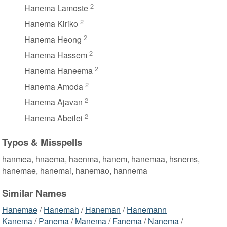
2
Hanema Lamoste
2
Hanema Kiriko
2
Hanema Heong
2
Hanema Hassem
2
Hanema Haneema
2
Hanema Amoda
2
Hanema Ajavan
2
Hanema Abeilei
Typos & Misspells
hanmea, hnaema, haenma, hanem, hanemaa, hsnems,
hanemae, hanemai, hanemao, hannema
Similar Names
Hanemae
/
Hanemah
/
Haneman
/
Hanemann
Kanema
/
Panema
/
Manema
/
Fanema
/
Nanema
/