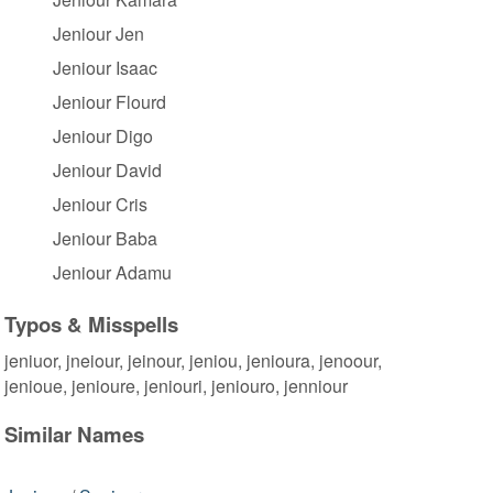
Jeniour Jen
Jeniour Isaac
Jeniour Flourd
Jeniour Digo
Jeniour David
Jeniour Cris
Jeniour Baba
Jeniour Adamu
Typos & Misspells
jeniuor, jneiour, jeinour, jeniou, jenioura, jenoour,
jenioue, jenioure, jeniouri, jeniouro, jenniour
Similar Names