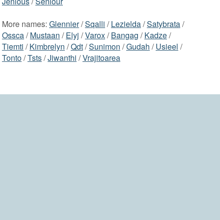
Jenious
/
Seniour
More names:
Glennier
/
Sqalli
/
Lezielda
/
Satybrata
/
Ossca
/
Mustaan
/
Elyj
/
Varox
/
Bangag
/
Kadze
/
Tiemti
/
Kimbrelyn
/
Qdt
/
Sunimon
/
Gudah
/
Usieel
/
Tonto
/
Tsts
/
Jiwanthi
/
Vrajitoarea