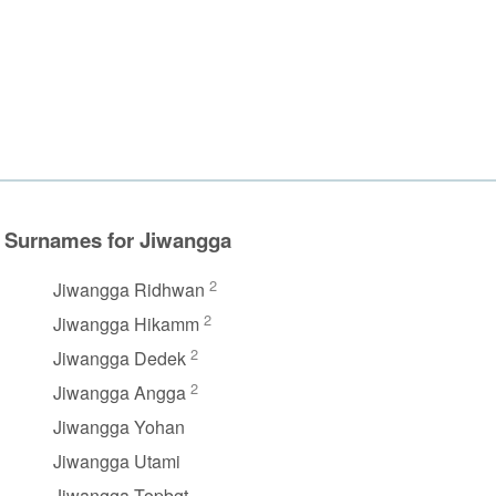
Surnames for Jiwangga
2
Jiwangga Ridhwan
2
Jiwangga Hikamm
2
Jiwangga Dedek
2
Jiwangga Angga
Jiwangga Yohan
Jiwangga Utami
Jiwangga Topbgt