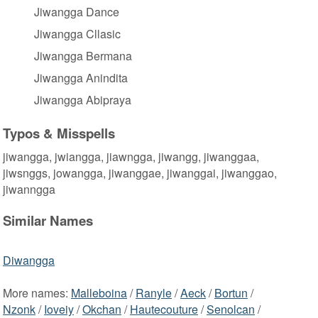
Jiwangga Dance
Jiwangga Cllasic
Jiwangga Bermana
Jiwangga Anindita
Jiwangga Abipraya
Typos & Misspells
jiwangga, jwiangga, jiawngga, jiwangg, jiwanggaa,
jiwsnggs, jowangga, jiwanggae, jiwanggai, jiwanggao,
jiwanngga
Similar Names
Diwangga
More names:
Malleboina
/
Ranyle
/
Aeck
/
Bortun
/
Nzonk
/
Ioveiy
/
Okchan
/
Hautecouture
/
Senolcan
/