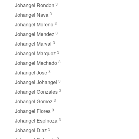
3
Johangel Rondon
3
Johangel Nava
3
Johangel Moreno
3
Johangel Mendez
3
Johangel Marval
3
Johangel Marquez
3
Johangel Machado
3
Johangel Jose
3
Johangel Johangel
3
Johangel Gonzales
3
Johangel Gomez
3
Johangel Flores
3
Johangel Espinoza
3
Johangel Diaz
3