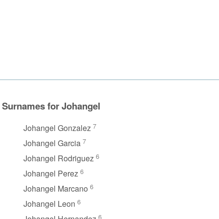
Surnames for Johangel
7
Johangel Gonzalez
7
Johangel Garcia
6
Johangel Rodriguez
6
Johangel Perez
6
Johangel Marcano
6
Johangel Leon
6
Johangel Hernandez