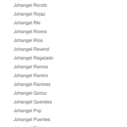
Johangel Rondo
Johangel Rojaz
Johangel Rkr
Johangel Rivera
Johangel Rios
Johangel Reverol
Johangel Regalado
Johangel Ramos
Johangel Ramiro
Johangel Ramires
Johangel Quiroz
Johangel Querales
Johangel Pvp
Johangel Puentes