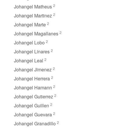
2
Johangel Matheus
2
Johangel Martinez
2
Johangel Marte
2
Johangel Magallanes
2
Johangel Lobo
2
Johangel Linares
2
Johangel Leal
2
Johangel Jimenez
2
Johangel Herrera
2
Johangel Hamann
2
Johangel Gutierrez
2
Johangel Guillen
2
Johangel Guevara
2
Johangel Granadillo