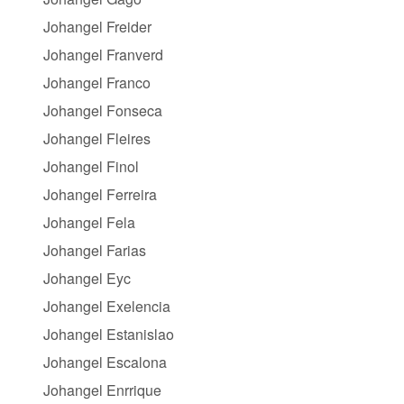
Johangel Freider
Johangel Franverd
Johangel Franco
Johangel Fonseca
Johangel Fleires
Johangel Finol
Johangel Ferreira
Johangel Fela
Johangel Farias
Johangel Eyc
Johangel Exelencia
Johangel Estanislao
Johangel Escalona
Johangel Enrrique