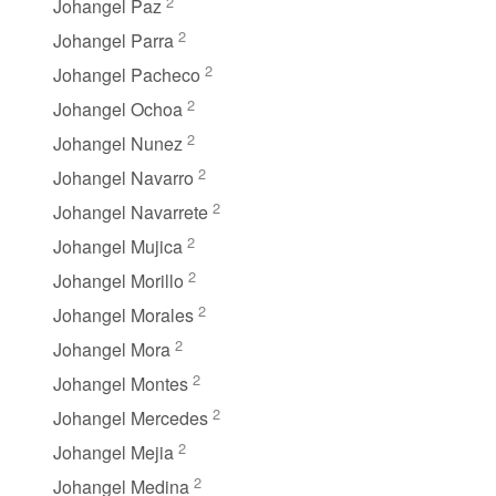
2
Johangel Paz
2
Johangel Parra
2
Johangel Pacheco
2
Johangel Ochoa
2
Johangel Nunez
2
Johangel Navarro
2
Johangel Navarrete
2
Johangel Mujica
2
Johangel Morillo
2
Johangel Morales
2
Johangel Mora
2
Johangel Montes
2
Johangel Mercedes
2
Johangel Mejia
2
Johangel Medina