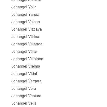
Johangel Yollr
Johangel Yanez
Johangel Volcan
Johangel Vizcaya
Johangel Vitrina
Johangel Villarroel
Johangel Villar
Johangel Villalobo
Johangel Vielma
Johangel Vidal
Johangel Vergara
Johangel Vera
Johangel Ventura
Johangel Veliz