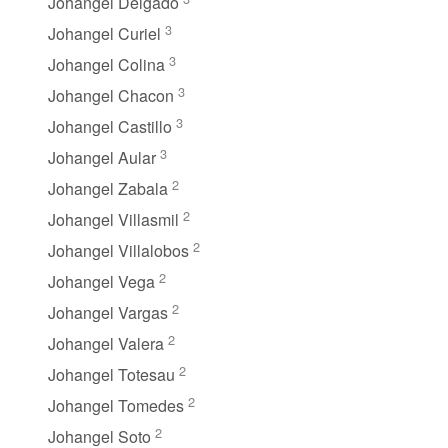
Johangel Delgado
3
Johangel Curiel
3
Johangel Colina
3
Johangel Chacon
3
Johangel Castillo
3
Johangel Aular
2
Johangel Zabala
2
Johangel Villasmil
2
Johangel Villalobos
2
Johangel Vega
2
Johangel Vargas
2
Johangel Valera
2
Johangel Totesau
2
Johangel Tomedes
2
Johangel Soto