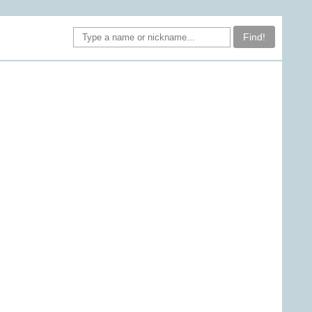
Find!