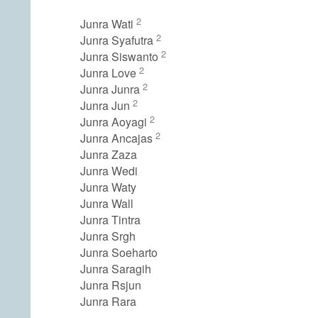
2
Junra Wati
2
Junra Syafutra
2
Junra Siswanto
2
Junra Love
2
Junra Junra
2
Junra Jun
2
Junra Aoyagi
2
Junra Ancajas
Junra Zaza
Junra Wedi
Junra Waty
Junra Wall
Junra Tintra
Junra Srgh
Junra Soeharto
Junra Saragih
Junra Rsjun
Junra Rara