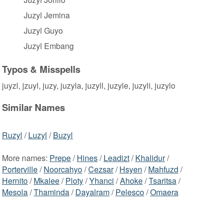
Juzyl Jemina
Juzyl Guyo
Juzyl Embang
Typos & Misspells
juyzl, jzuyl, juzy, juzyla, juzyll, juzyle, juzyli, juzylo
Similar Names
Ruzyl
/
Luzyl
/
Buzyl
More names:
Prepe
/
Hines
/
Leadizt
/
Khalidur
/
Porterville
/
Noorcahyo
/
Cezsar
/
Hsyen
/
Mahfuzd
/
Hernito
/
Mkalee
/
Ploty
/
Yhanci
/
Ahoke
/
Tsaritsa
/
Mesola
/
Thaminda
/
Dayalram
/
Pelesco
/
Omaera