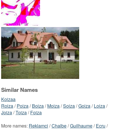
Similar Names
Koizaa
Roiza
/
Poiza
/
Boiza
/
Moiza
/
Soiza
/
Goiza
/
Loiza
/
Joiza
/
Toiza
/
Foiza
More names:
Reklamci
/
Chalbe
/
Guilhaume
/
Ecru
/