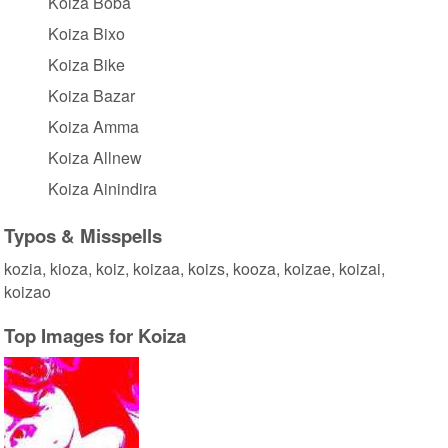
Koiza Boba
Koiza Bixo
Koiza Bike
Koiza Bazar
Koiza Amma
Koiza Allnew
Koiza Ainindira
Typos & Misspells
kozia, kioza, koiz, koizaa, koizs, kooza, koizae, koizai,
koizao
Top Images for Koiza