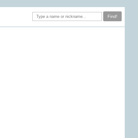
Find!