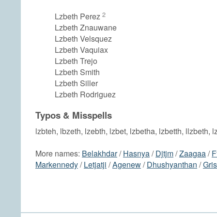
2
Lzbeth Perez
Lzbeth Znauwane
Lzbeth Velsquez
Lzbeth Vaquiax
Lzbeth Trejo
Lzbeth Smith
Lzbeth Siller
Lzbeth Rodriguez
Typos & Misspells
lzbteh, lbzeth, lzebth, lzbet, lzbetha, lzbetth, llzbeth, 
More names:
Belakhdar
/
Hasnya
/
Djtjm
/
Zaagaa
/
F
Markennedy
/
Letjatji
/
Agenew
/
Dhushyanthan
/
Gri