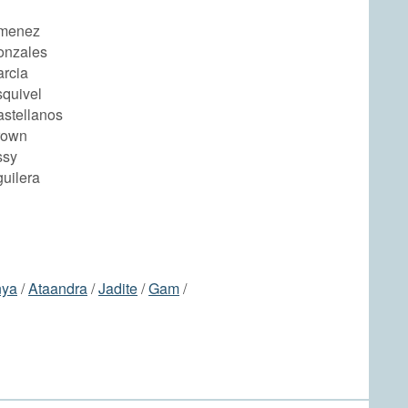
imenez
onzales
arcia
squivel
astellanos
rown
ssy
uilera
nya
/
Ataandra
/
Jadite
/
Gam
/