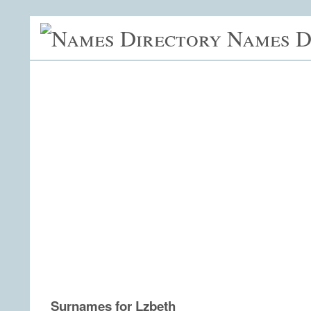
Names D
Surnames for Lzbeth