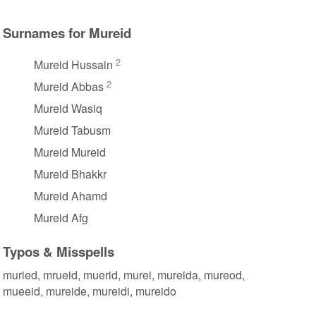
Surnames for Mureid
2
Mureid Hussain
2
Mureid Abbas
Mureid Wasiq
Mureid Tabusm
Mureid Mureid
Mureid Bhakkr
Mureid Ahamd
Mureid Afg
Typos & Misspells
muried, mrueid, muerid, murei, mureida, mureod,
mueeid, mureide, mureidi, mureido