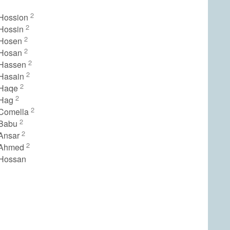
2
Hossion
2
Hossin
2
 Hosen
2
 Hosan
2
 Hassen
2
Hasain
2
 Haqe
2
 Hag
2
 Comella
2
 Babu
2
Ansar
2
 Ahmed
Hossan