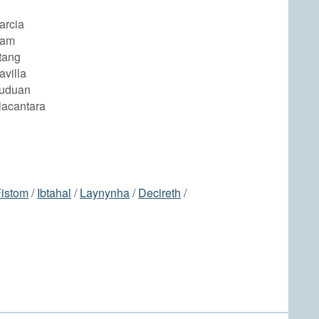
arcia
Gam
tang
avilla
Buduan
lacantara
istom
/
Ibtahal
/
Laynynha
/
Decireth
/