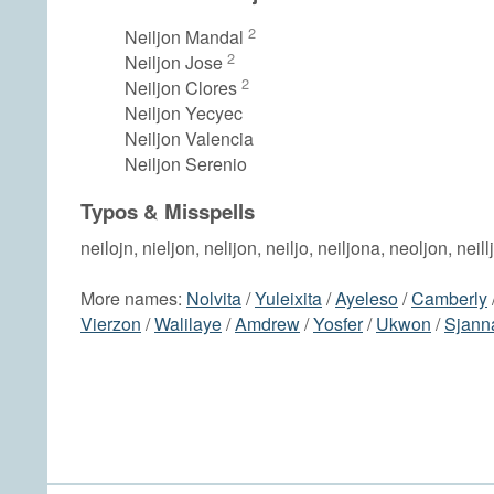
2
Neiljon Mandal
2
Neiljon Jose
2
Neiljon Clores
Neiljon Yecyec
Neiljon Valencia
Neiljon Serenio
Typos & Misspells
neilojn, nieljon, nelijon, neiljo, neiljona, neoljon, neil
More names:
Nolvita
/
Yuleixita
/
Ayeleso
/
Camberly
Vierzon
/
Walilaye
/
Amdrew
/
Yosfer
/
Ukwon
/
Sjann