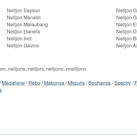
Neiljon Sayson
Neiljon G
Neiljon Manalili
Neiljon 
Neiljon Malaubang
Neiljon E
Neiljon Llanera
Neiljon D
Neiljon Inot
Neiljon 
Neiljon Gavino
Neiljon A
ljon, neiljone, neiljoni, neiljono, nneiljonn
/
Magielene
/
Rebo
/
Makonga
/
Mitzuris
/
Bouhamla
/
Spechy
/
F
a