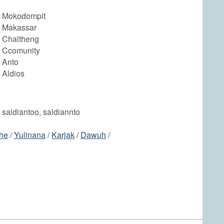
o Mokodompit
o Makassar
o Chaltheng
o Ccomunity
 Anto
 Aldios
, saldiantoo, saldiannto
he
/
Yulinana
/
Karjak
/
Dawuh
/