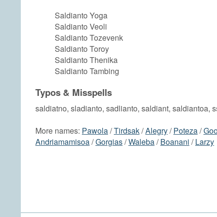
Saldianto Yoga
Saldianto Veoli
Saldianto Tozevenk
Saldianto Toroy
Saldianto Thenika
Saldianto Tambing
Typos & Misspells
saldiatno, sladianto, sadlianto, saldiant, saldiantoa, s
More names:
Pawola
/
Tirdsak
/
Alegry
/
Poteza
/
Goo
Andriamamisoa
/
Gorgias
/
Waleba
/
Boanani
/
Larzy