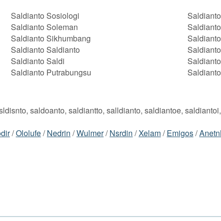
Saldianto Sosiologi
Saldiant
Saldianto Soleman
Saldiant
Saldianto Sikhumbang
Saldiant
Saldianto Saldianto
Saldiant
Saldianto Saldi
Saldianto
Saldianto Putrabungsu
Saldianto
sldisnto, saldoanto, saldiantto, salldianto, saldiantoe, saldiantoi
dir
/
Ololufe
/
Nedrin
/
Wulmer
/
Nsrdin
/
Xelam
/
Emigos
/
Anetn