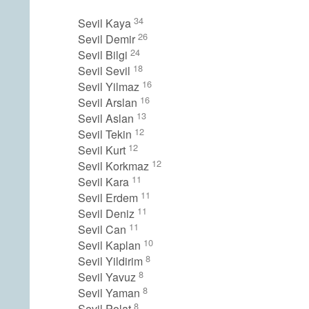
34
Sevil Kaya
26
Sevil Demir
24
Sevil Bilgi
18
Sevil Sevil
16
Sevil Yilmaz
16
Sevil Arslan
13
Sevil Aslan
12
Sevil Tekin
12
Sevil Kurt
12
Sevil Korkmaz
11
Sevil Kara
11
Sevil Erdem
11
Sevil Deniz
11
Sevil Can
10
Sevil Kaplan
8
Sevil Yildirim
8
Sevil Yavuz
8
Sevil Yaman
8
Sevil Polat