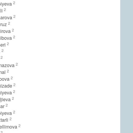
2
biyeva
2
li
2
zarova
2
vruz
2
sirova
2
sibova
2
seri
2
s
2
r
2
amazova
2
mal
2
ibova
2
gizade
2
giyeva
2
djieva
2
car
2
biyeva
2
tarli
2
tellimova
2