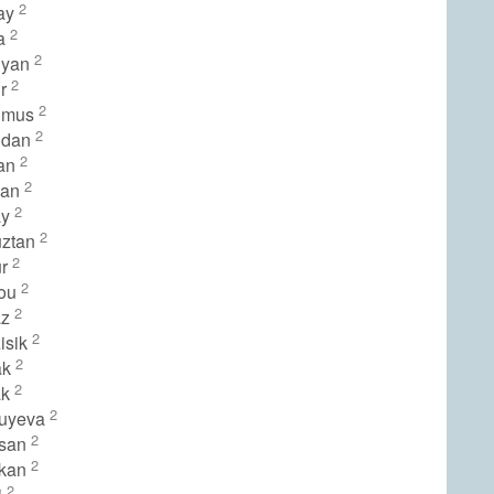
2
cay
2
ca
2
uyan
2
ur
2
kumus
2
udan
2
tan
2
san
2
ay
2
uztan
2
ur
2
lou
2
az
2
isik
2
ak
2
ak
2
ruyeva
2
rsan
2
rkan
2