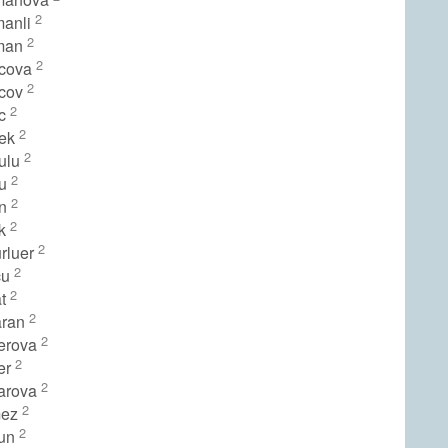
2
manli
2
sman
2
ucova
2
ucov
2
uc
2
nek
2
dulu
2
du
2
an
2
ak
2
rluer
2
cu
2
at
2
aran
2
erova
2
er
2
arova
2
mez
2
gun