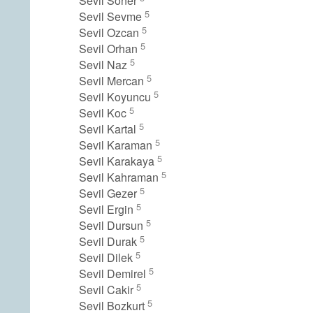
Sevil Soner
5
Sevil Sevme
5
Sevil Ozcan
5
Sevil Orhan
5
Sevil Naz
5
Sevil Mercan
5
Sevil Koyuncu
5
Sevil Koc
5
Sevil Kartal
5
Sevil Karaman
5
Sevil Karakaya
5
Sevil Kahraman
5
Sevil Gezer
5
Sevil Ergin
5
Sevil Dursun
5
Sevil Durak
5
Sevil Dilek
5
Sevil Demirel
5
Sevil Cakir
5
Sevil Bozkurt