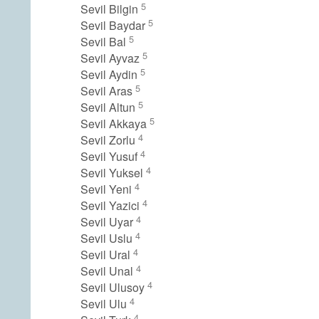
5
Sevil Bilgin
5
Sevil Baydar
5
Sevil Bal
5
Sevil Ayvaz
5
Sevil Aydin
5
Sevil Aras
5
Sevil Altun
5
Sevil Akkaya
4
Sevil Zorlu
4
Sevil Yusuf
4
Sevil Yuksel
4
Sevil Yeni
4
Sevil Yazici
4
Sevil Uyar
4
Sevil Uslu
4
Sevil Ural
4
Sevil Unal
4
Sevil Ulusoy
4
Sevil Ulu
4