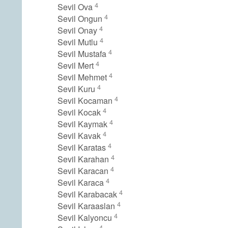
4
Sevil Ova
4
Sevil Ongun
4
Sevil Onay
4
Sevil Mutlu
4
Sevil Mustafa
4
Sevil Mert
4
Sevil Mehmet
4
Sevil Kuru
4
Sevil Kocaman
4
Sevil Kocak
4
Sevil Kaymak
4
Sevil Kavak
4
Sevil Karatas
4
Sevil Karahan
4
Sevil Karacan
4
Sevil Karaca
4
Sevil Karabacak
4
Sevil Karaaslan
4
Sevil Kalyoncu
4