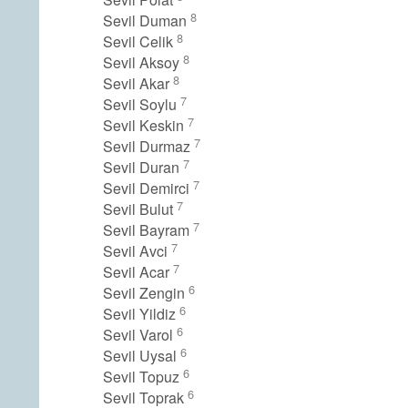
8
Sevil Duman
8
Sevil Celik
8
Sevil Aksoy
8
Sevil Akar
7
Sevil Soylu
7
Sevil Keskin
7
Sevil Durmaz
7
Sevil Duran
7
Sevil Demirci
7
Sevil Bulut
7
Sevil Bayram
7
Sevil Avci
7
Sevil Acar
6
Sevil Zengin
6
Sevil Yildiz
6
Sevil Varol
6
Sevil Uysal
6
Sevil Topuz
6
Sevil Toprak