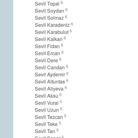
6
Sevil Topal
6
Sevil Soydan
6
Sevil Solmaz
6
Sevil Karadeniz
6
Sevil Karabulut
6
Sevil Kalkan
6
Sevil Fidan
6
Sevil Ercan
6
Sevil Dere
6
Sevil Candan
6
Sevil Aydemir
6
Sevil Altuntas
6
Sevil Aliyeva
6
Sevil Aksu
5
Sevil Vural
5
Sevil Uzun
5
Sevil Tezcan
5
Sevil Teke
5
Sevil Tan
5