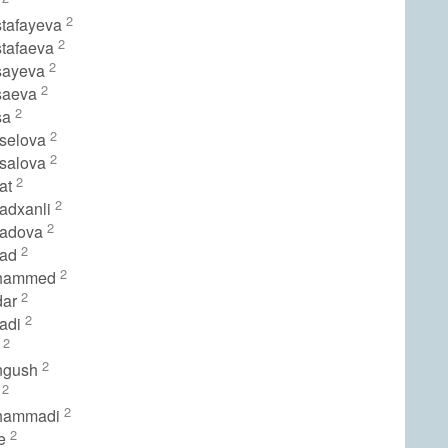
t
2
stafayeva
2
stafaeva
2
sayeva
2
saeva
2
sa
2
rselova
2
rsalova
2
rat
2
radxanli
2
radova
2
rad
2
uhammed
2
dar
2
radi
2
r
2
ngush
2
l
2
ohammadi
2
se