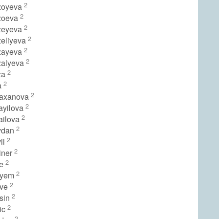
2
rzoyeva
2
rzoeva
2
rzeyeva
2
zeliyeva
2
rzayeva
2
zalyeva
2
za
2
a
2
naxanova
2
ayilova
2
ailova
2
ydan
2
il
2
iner
2
te
2
ryem
2
rve
2
rsin
2
ic
2