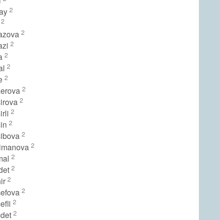
i
2
ray
2
r
2
yazova
2
azi
2
sa
2
al
2
ce
2
zerova
2
sirova
2
irli
2
sin
2
sibova
2
rimanova
2
mal
2
jdet
2
ir
2
cefova
2
efli
2
cdet