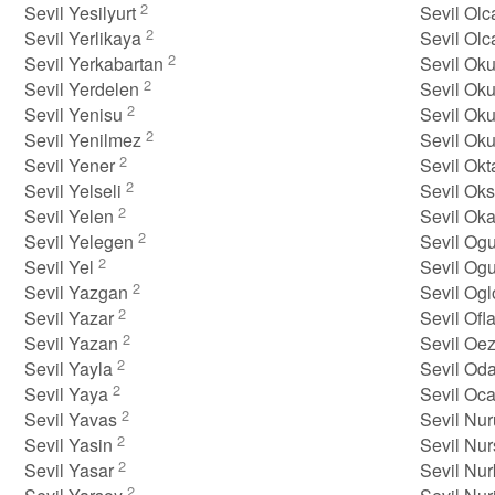
2
Sevil Yesilyurt
Sevil Ol
2
Sevil Yerlikaya
Sevil Ol
2
Sevil Yerkabartan
Sevil Ok
2
Sevil Yerdelen
Sevil Ok
2
Sevil Yenisu
Sevil O
2
Sevil Yenilmez
Sevil Ok
2
Sevil Yener
Sevil Ok
2
Sevil Yelseli
Sevil Ok
2
Sevil Yelen
Sevil Ok
2
Sevil Yelegen
Sevil Og
2
Sevil Yel
Sevil Og
2
Sevil Yazgan
Sevil Og
2
Sevil Yazar
Sevil Ofl
2
Sevil Yazan
Sevil Oez
2
Sevil Yayla
Sevil Od
2
Sevil Yaya
Sevil Oc
2
Sevil Yavas
Sevil Nu
2
Sevil Yasin
Sevil Nu
2
Sevil Yasar
Sevil Nu
2