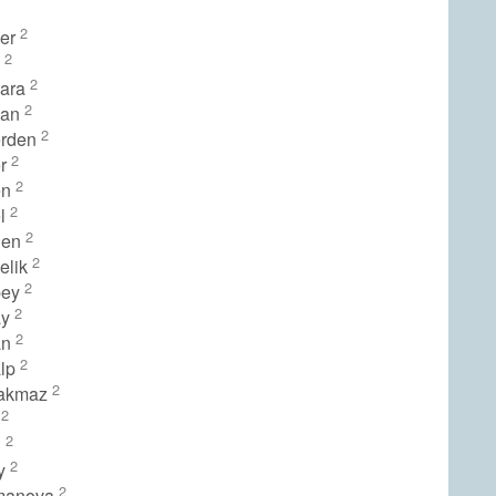
2
ker
2
k
2
kara
2
kan
2
erden
2
er
2
en
2
el
2
den
2
elik
2
bey
2
ay
2
an
2
alp
2
yakmaz
2
o
2
u
2
ay
2
smanova