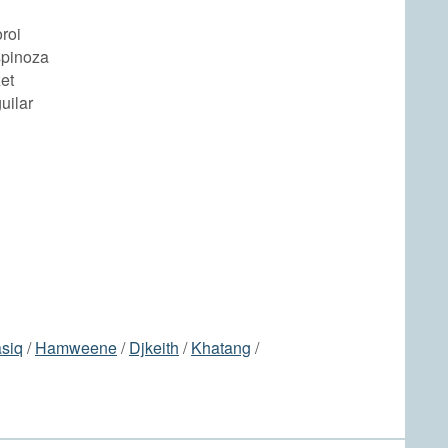
roi
spinoza
et
uilar
siq
/
Hamweene
/
Djkeith
/
Khatang
/