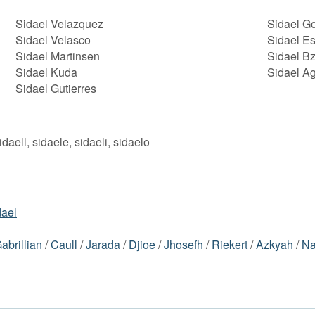
Sidael Velazquez
Sidael Go
Sidael Velasco
Sidael E
Sidael Martinsen
Sidael Bz
Sidael Kuda
Sidael Ag
Sidael Gutierres
idaell, sidaele, sidaeli, sidaelo
dael
abrillian
/
Caull
/
Jarada
/
Djioe
/
Jhosefh
/
Riekert
/
Azkyah
/
Na