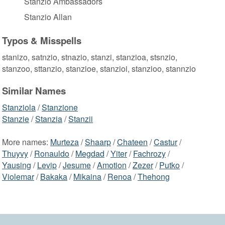
Stanzio Ambassadors
Stanzio Allan
Typos & Misspells
stanizo, satnzio, stnazio, stanzi, stanzioa, stsnzio,
stanzoo, sttanzio, stanzioe, stanzioi, stanzioo, stannzio
Similar Names
Stanziola
/
Stanzione
Stanzie
/
Stanzia
/
Stanzii
More names:
Murteza
/
Shaarp
/
Chateen
/
Castur
/
Thuyvy
/
Ronauldo
/
Megdad
/
Yiter
/
Fachrozy
/
Yausing
/
Levip
/
Jesume
/
Amotion
/
Zezer
/
Putko
/
Violemar
/
Bakaka
/
Mikaina
/
Renoa
/
Thehong