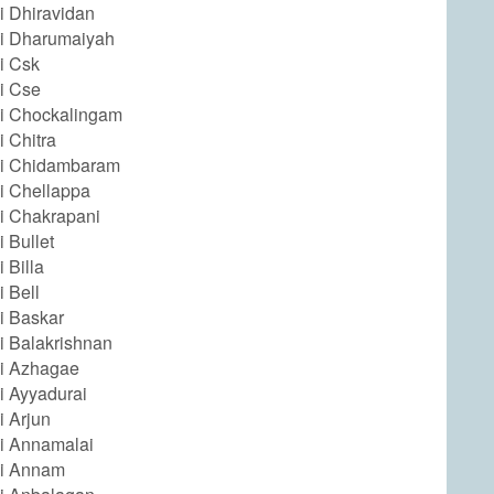
i Dhiravidan
i Dharumaiyah
i Csk
i Cse
i Chockalingam
 Chitra
i Chidambaram
i Chellappa
i Chakrapani
 Bullet
 Billa
 Bell
i Baskar
i Balakrishnan
i Azhagae
i Ayyadurai
i Arjun
i Annamalai
i Annam