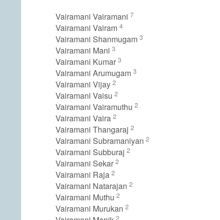
7
Vairamani Vairamani
4
Vairamani Vairam
3
Vairamani Shanmugam
3
Vairamani Mani
3
Vairamani Kumar
3
Vairamani Arumugam
2
Vairamani Vijay
2
Vairamani Vaisu
2
Vairamani Vairamuthu
2
Vairamani Vaira
2
Vairamani Thangaraj
2
Vairamani Subramaniyan
2
Vairamani Subburaj
2
Vairamani Sekar
2
Vairamani Raja
2
Vairamani Natarajan
2
Vairamani Muthu
2
Vairamani Murukan
2
Vairamani Manik