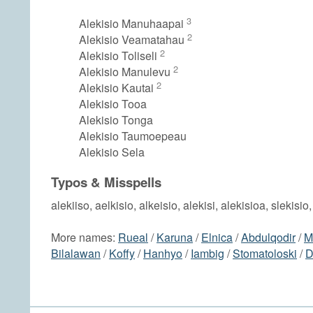
3
Alekisio Manuhaapai
2
Alekisio Veamatahau
2
Alekisio Toliseli
2
Alekisio Manulevu
2
Alekisio Kautai
Alekisio Tooa
Alekisio Tonga
Alekisio Taumoepeau
Alekisio Sela
Typos & Misspells
alekiiso, aelkisio, alkeisio, alekisi, alekisioa, slekisio
More names:
Rueal
/
Karuna
/
Elnica
/
Abdulqodir
/
M
Bilalawan
/
Koffy
/
Hanhyo
/
Iambig
/
Stomatoloski
/
D