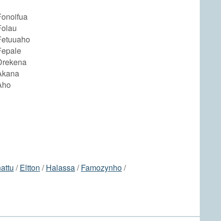
Fonoifua
Folau
 Fetuuaho
Fepale
 Drekena
 Akana
Aho
attu
/
Eltton
/
Halassa
/
Famozynho
/