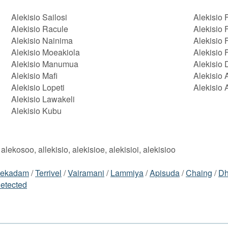
Alekisio Sailosi
Alekisio 
Alekisio Racule
Alekisio 
Alekisio Nainima
Alekisio
Alekisio Moeakiola
Alekisio 
Alekisio Manumua
Alekisio
Alekisio Mafi
Alekisio
Alekisio Lopeti
Alekisio 
Alekisio Lawakeli
Alekisio Kubu
, alekosoo, allekisio, alekisioe, alekisioi, alekisioo
ekadam
/
Terrivel
/
Vairamani
/
Lammiya
/
Apisuda
/
Chaing
/
Dh
etected