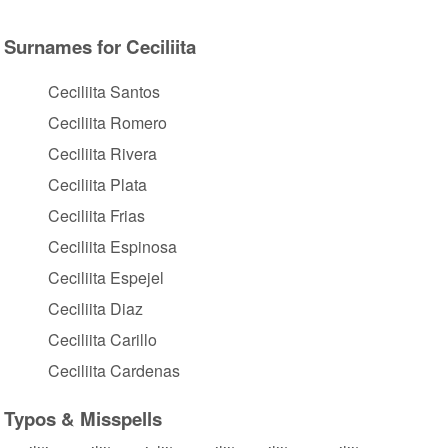
Surnames for Ceciliita
Ceciliita Santos
Ceciliita Romero
Ceciliita Rivera
Ceciliita Plata
Ceciliita Frias
Ceciliita Espinosa
Ceciliita Espejel
Ceciliita Diaz
Ceciliita Carillo
Ceciliita Cardenas
Typos & Misspells