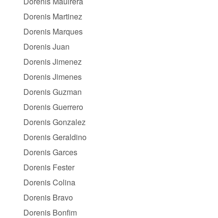
Dorenis Mauirera
Dorenis Martinez
Dorenis Marques
Dorenis Juan
Dorenis Jimenez
Dorenis Jimenes
Dorenis Guzman
Dorenis Guerrero
Dorenis Gonzalez
Dorenis Geraldino
Dorenis Garces
Dorenis Fester
Dorenis Colina
Dorenis Bravo
Dorenis Bonfim