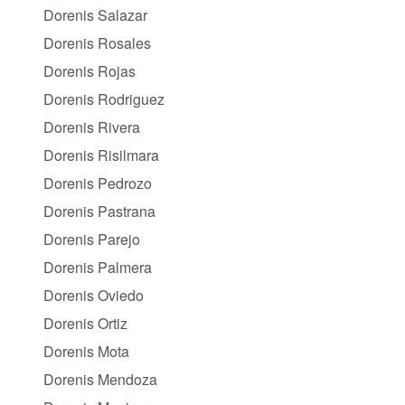
Dorenis Salazar
Dorenis Rosales
Dorenis Rojas
Dorenis Rodriguez
Dorenis Rivera
Dorenis Risilmara
Dorenis Pedrozo
Dorenis Pastrana
Dorenis Parejo
Dorenis Palmera
Dorenis Oviedo
Dorenis Ortiz
Dorenis Mota
Dorenis Mendoza