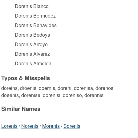
Dorenis Blanco
Dorenis Bermudez
Dorenis Benavides
Dorenis Bedoya
Dorenis Arroyo
Dorenis Alvarez
Dorenis Almeida
Typos & Misspells
doreins, droenis, doernis, doreni, dorenisa, dorenos,
doeenis, dorenise, dorenisi, doreniso, dorennis
Similar Names
Lorenis
/
Norenis
/
Morenis
/
Sorenis