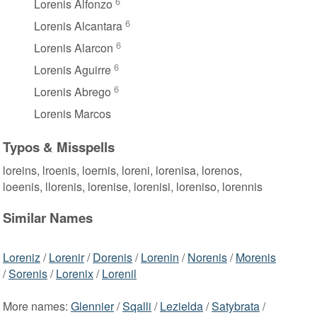
6
Lorenis Alfonzo
6
Lorenis Alcantara
6
Lorenis Alarcon
6
Lorenis Aguirre
6
Lorenis Abrego
Lorenis Marcos
Typos & Misspells
loreins, lroenis, loernis, loreni, lorenisa, lorenos,
loeenis, llorenis, lorenise, lorenisi, loreniso, lorennis
Similar Names
Loreniz
/
Lorenir
/
Dorenis
/
Lorenin
/
Norenis
/
Morenis
/
Sorenis
/
Lorenix
/
Lorenil
More names:
Glennier
/
Sqalli
/
Lezielda
/
Satybrata
/