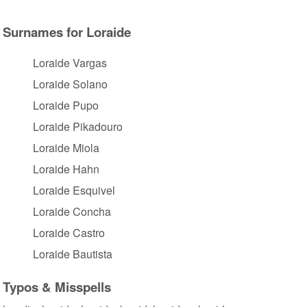
Surnames for Loraide
Loraide Vargas
Loraide Solano
Loraide Pupo
Loraide Pikadouro
Loraide Miola
Loraide Hahn
Loraide Esquivel
Loraide Concha
Loraide Castro
Loraide Bautista
Typos & Misspells