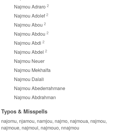
2
Najmou Adraro
2
Najmou Adolef
2
Najmou Abou
2
Najmou Abdou
2
Najmou Abdi
2
Najmou Abdel
Najmou Neuer
Najmou Mekhalfa
Najmou Dalali
Najmou Abederrahmane
Najmou Abdrahman
Typos & Misspells
najomu, njamou, namjou, najmo, najmoua, nsjmou,
najmoue, najmoui, najmouo, nnajmou