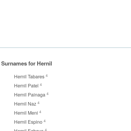
Surnames for Hernil
4
Hernil Tabares
4
Hernil Patel
4
Hernil Painaga
4
Hernil Naz
4
Hernil Meni
4
Hernil Espino
4
Hernil Echave