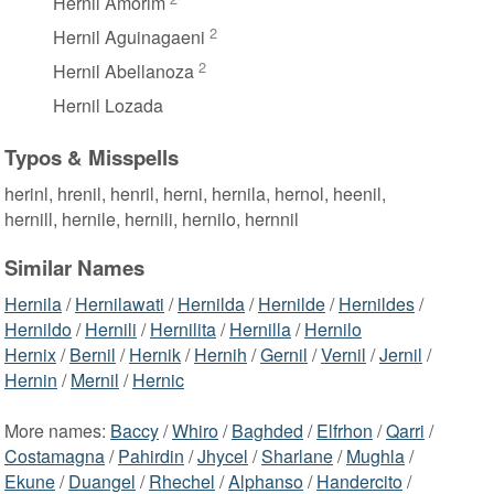
Hernil Amorim
2
Hernil Aguinagaeni
2
Hernil Abellanoza
Hernil Lozada
Typos & Misspells
herinl, hrenil, henril, herni, hernila, hernol, heenil,
hernill, hernile, hernili, hernilo, hernnil
Similar Names
Hernila
/
Hernilawati
/
Hernilda
/
Hernilde
/
Hernildes
/
Hernildo
/
Hernili
/
Hernilita
/
Hernilla
/
Hernilo
Hernix
/
Bernil
/
Hernik
/
Hernih
/
Gernil
/
Vernil
/
Jernil
/
Hernin
/
Mernil
/
Hernic
More names:
Baccy
/
Whiro
/
Baghded
/
Elfrhon
/
Qarri
/
Costamagna
/
Pahirdin
/
Jhycel
/
Sharlane
/
Mughla
/
Ekune
/
Duangel
/
Rhechel
/
Alphanso
/
Handercito
/