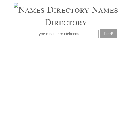
Names
Directory
Find!